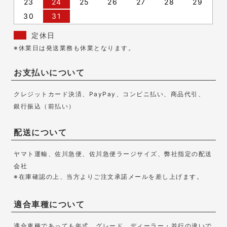
23
24
25
26
27
28
29
30
31
定休日
※休業日は発送業務も休業となります。
お支払いについて
クレジットカード決済、PayPay、コンビニ払い、商品代引、
銀行振込（前払い）
配送について
ヤマト運輸、佐川急便、佐川急便ラージサイズ、弊社指定の配送
会社
※在庫確認の上、当方よりご注文承諾メールを差し上げます。
適合車種について
適合車種であっても年式、グレード、ディーラー・並行の違いで