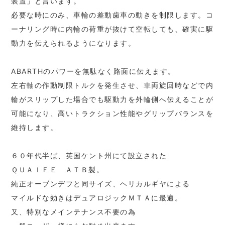
装置」と言います。
必要な時にのみ、車輪の差動歯車の動きを制限します。コ
ーナリング時に内輪の荷重が抜けて空転しても、確実に駆
動力を伝えられるようになります。
ABARTHのパワーを無駄なく路面に伝えます。
左右軸の作動制限トルクを発生させ、車両旋回時などで内
輪がスリップした場合でも駆動力を外輪側へ伝えることが
可能になり、高いトラクション性能やグリップバランスを
維持します。
６０年代半ば、英国ケント州にて設立された
ＱＵＡＩＦＥ ＡＴＢ製。
純正オーブンデフと同サイズ、ヘリカルギヤによる
マイルドな効きはデュアロジックＭＴＡに最適。
又、特別なメインテナンス不要の為