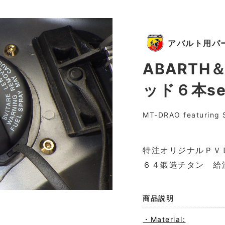
アバルト用パ
ABARTH
ッド６本
MT-DRAO featuring S
特注オリジナルＰＶ
６４鍛造チタン 給
商品説明
・Material: