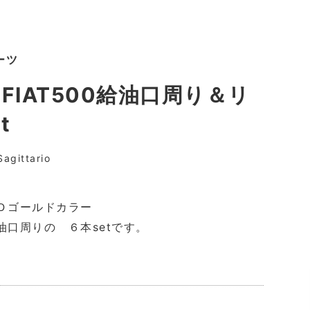
ーツ
＆FIAT500給油口周り＆リ
set
agittario
Ｄゴールドカラー
油口周りの ６本setです。