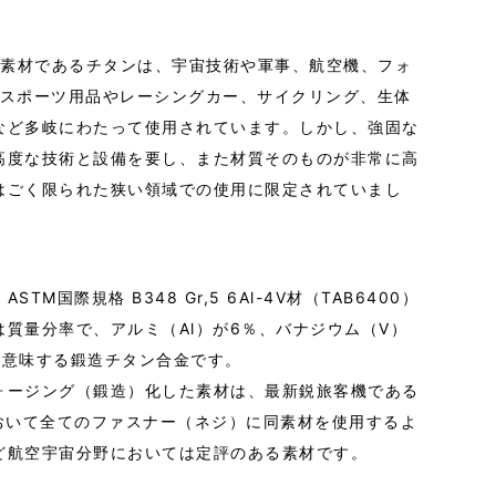
のベース素材であるチタンは、宇宙技術や軍事、航空機、フォ
けスポーツ用品やレーシングカー、サイクリング、生体
など多岐にわたって使用されています。しかし、強固な
高度な技術と設備を要し、また材質そのものが非常に高
はごく限られた狭い領域での使用に限定されていまし
TM国際規格 B348 Gr,5 6Al-4V材（TAB6400）
質量分率で、アルミ（Al）が6％、バナジウム（V）
を意味する鍛造チタン合金です。
ォージング（鍛造）化した素材は、最新鋭旅客機である
において全てのファスナー（ネジ）に同素材を使用するよ
ど航空宇宙分野においては定評のある素材です。