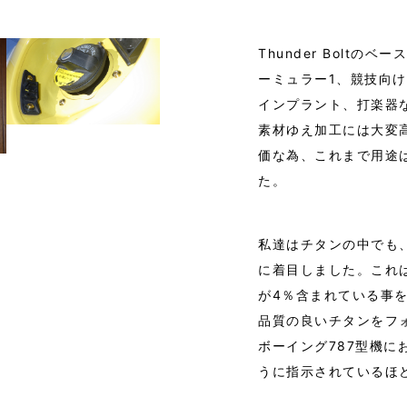
Thunder Bolt
ーミュラー1、競技向
インプラント、打楽器
素材ゆえ加工には大変
価な為、これまで用途
た。
私達はチタンの中でも、AS
に着目しました。これは
が4％含まれている事
品質の良いチタンをフ
ボーイング787型機
うに指示されているほ