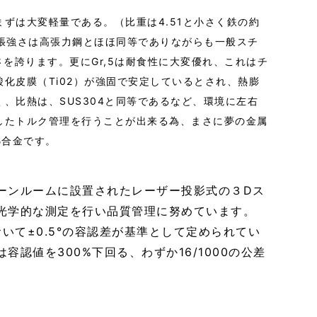
ずは大変軽量である。（比重は4.51と小さく鉄の約
引張強さは高張力鋼とほほ同等でありながらも一般スチ
さを誇ります。更にGr,5は耐食性に大変優れ、これはチ
化皮膜（Ti02）が強固で安定しているとされ、熱膨
、比熱は、SUS304と同等であるなど、環境に左右
したトルク管理を行うことが出来る為、まさに夢の金属
β合金です。
ーンルームに設置されたレーザー投影式の３Dス
光学的な測定を行い品質管理に努めています。
おいて±0.5°の容認差が基準として定められてい
容認値を300%下回る、わずか16/1000の公差